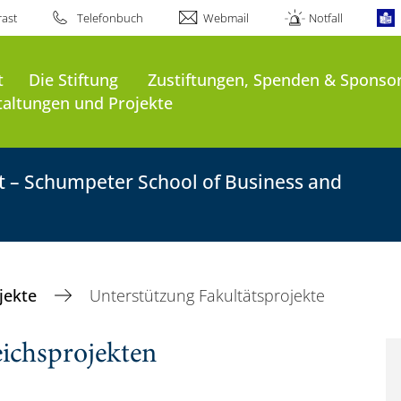
ast
Telefonbuch
Webmail
Notfall
t
Die Stiftung
Zustiftungen, Spenden & Sponso
taltungen und Projekte
ft – Schumpeter School of Business and
jekte
Unterstützung Fakultätsprojekte
ichsprojekten